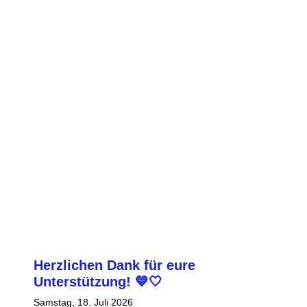
reitungsstart der 1.
1. Mann
chaft – Blau-Weiß Alstedde
Kaisera
et in die Kreisliga-Vorbereitung
Samstag, 18