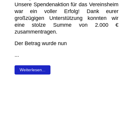
Die ers
 06. Juli 2025
Alstedd
utigen Sonntag ist unsere 1.
Kaiserau
haft offiziell in die Vorbereitung auf
Training
mmende Kreisliga-Saison gestartet.
sowie e
stem Fußballwetter stand zunächst
Cheftrain
umfangreiche Bestandsaufnahme auf
rogramm.
...
Weiterles
lesen...