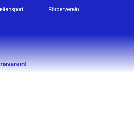
eitensport
Förderverein
onsverein!
Unser Dorf
Unsere Leidenschaft