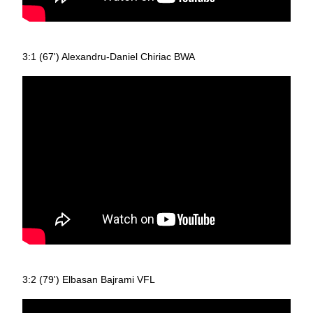
3:1 (67') Alexandru-Daniel Chiriac BWA
3:2 (79') Elbasan Bajrami VFL