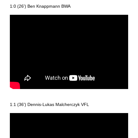
1:0 (26') Ben Knappmann BWA
1:1 (36') Dennis-Lukas Malcherczyk VFL