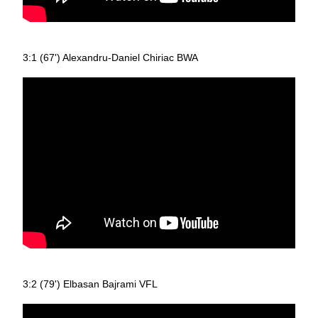
3:1 (67') Alexandru-Daniel Chiriac BWA
3:2 (79') Elbasan Bajrami VFL