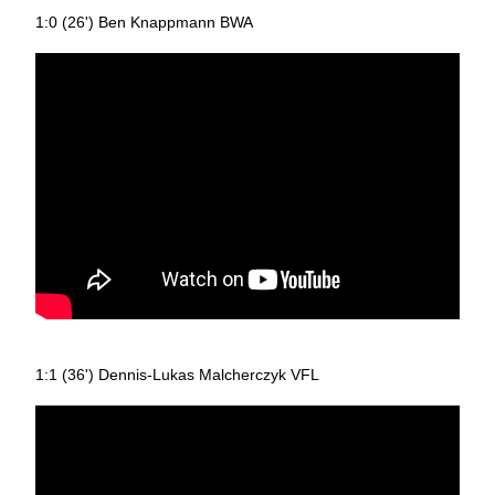
1:0 (26') Ben Knappmann BWA
1:1 (36') Dennis-Lukas Malcherczyk VFL