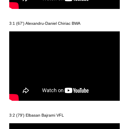
3:1 (67') Alexandru-Daniel Chiriac BWA
3:2 (79') Elbasan Bajrami VFL