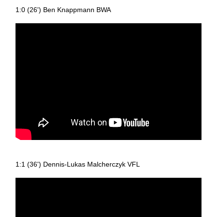
1:0 (26') Ben Knappmann BWA
1:1 (36') Dennis-Lukas Malcherczyk VFL