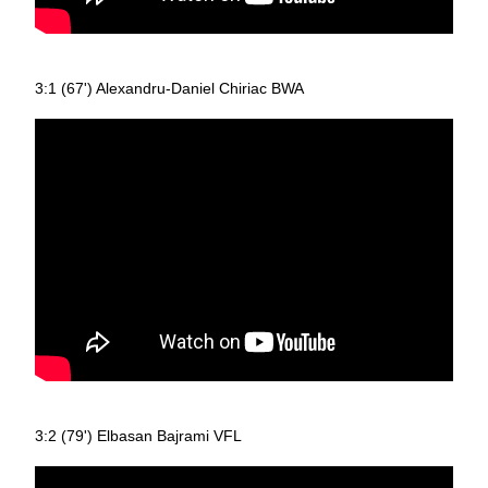
3:1 (67') Alexandru-Daniel Chiriac BWA
3:2 (79') Elbasan Bajrami VFL