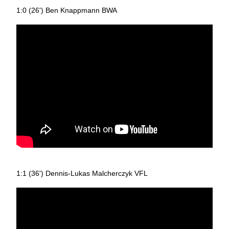
1:0 (26') Ben Knappmann BWA
1:1 (36') Dennis-Lukas Malcherczyk VFL