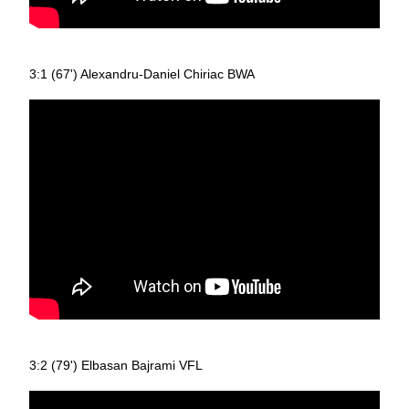
3:1 (67') Alexandru-Daniel Chiriac BWA
3:2 (79') Elbasan Bajrami VFL