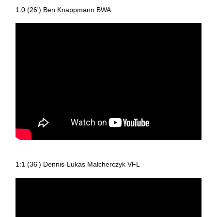
1:0 (26') Ben Knappmann BWA
1:1 (36') Dennis-Lukas Malcherczyk VFL