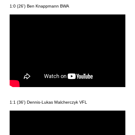
1:0 (26') Ben Knappmann BWA
1:1 (36') Dennis-Lukas Malcherczyk VFL