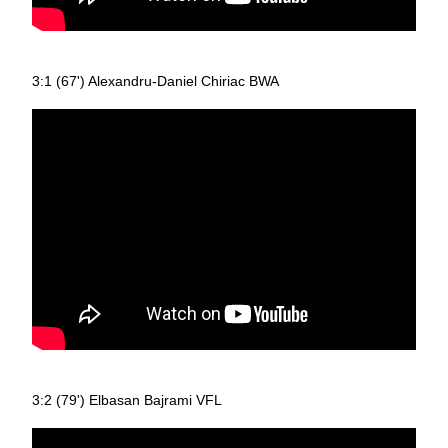
3:1 (67') Alexandru-Daniel Chiriac BWA
3:2 (79') Elbasan Bajrami VFL