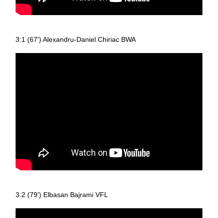
3:1 (67') Alexandru-Daniel Chiriac BWA
3:2 (79') Elbasan Bajrami VFL