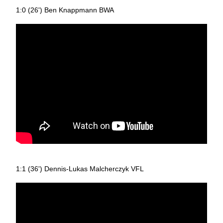
1:0 (26') Ben Knappmann BWA
1:1 (36') Dennis-Lukas Malcherczyk VFL