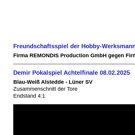
Freundschaftsspiel der Hobby-Werksmann
Firma REMONDIS Production GmbH gegen Fir
Demir Pokalspiel Achtelfinale 08.02.2025
Blau-Weiß Alstedde - Lüner SV
Zusammenschnitt der Tore
Endstand 4:1