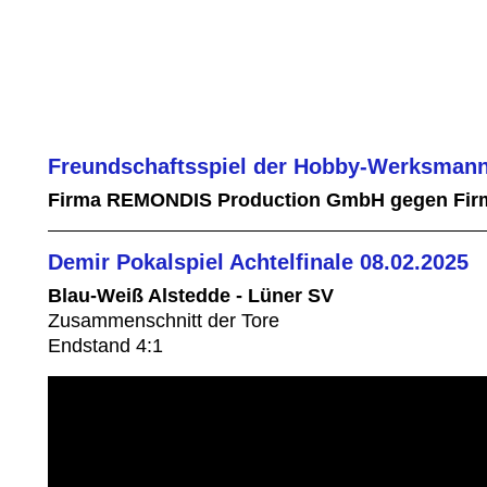
Freundschaftsspiel der Hobby-Werksmann
Firma REMONDIS Production GmbH gegen Fir
Demir Pokalspiel Achtelfinale 08.02.2025
Blau-Weiß Alstedde - Lüner SV
Zusammenschnitt der Tore
Endstand 4:1