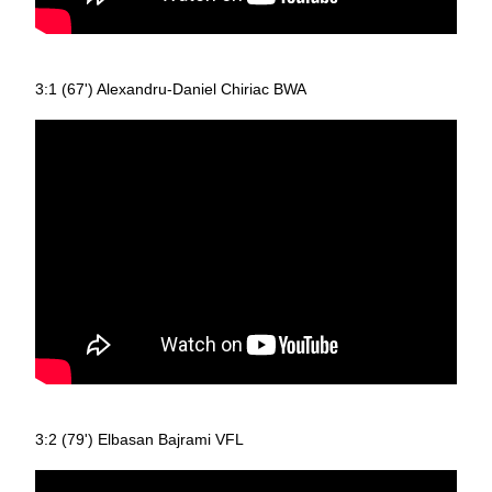
3:1 (67') Alexandru-Daniel Chiriac BWA
3:2 (79') Elbasan Bajrami VFL