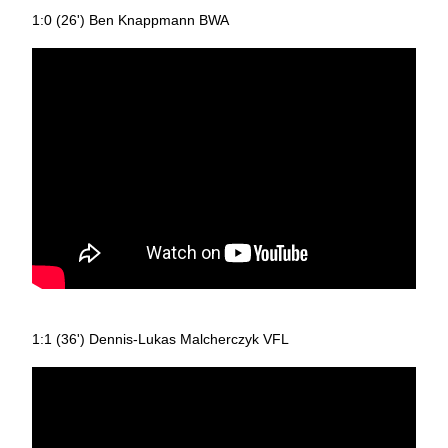
1:0 (26') Ben Knappmann BWA
1:1 (36') Dennis-Lukas Malcherczyk VFL