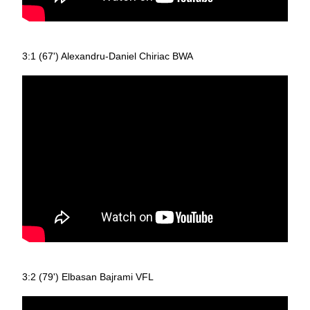
3:1 (67') Alexandru-Daniel Chiriac BWA
3:2 (79') Elbasan Bajrami VFL