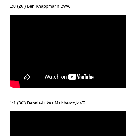
1:0 (26') Ben Knappmann BWA
1:1 (36') Dennis-Lukas Malcherczyk VFL