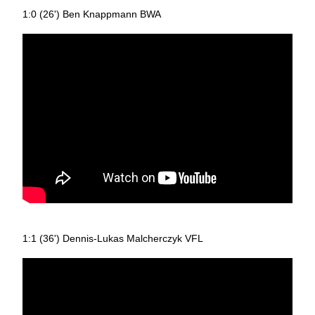
1:0 (26') Ben Knappmann BWA
1:1 (36') Dennis-Lukas Malcherczyk VFL