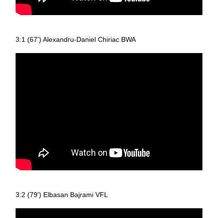
3:1 (67') Alexandru-Daniel Chiriac BWA
3:2 (79') Elbasan Bajrami VFL