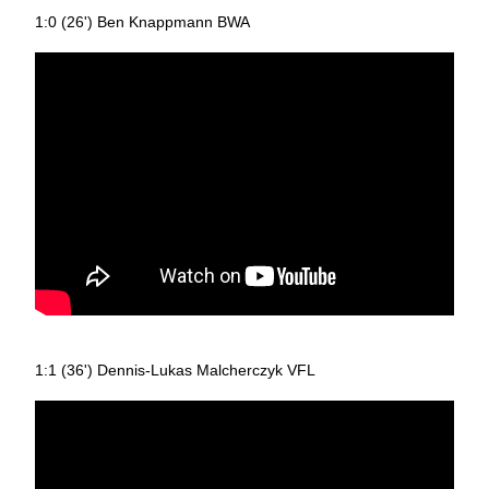
1:0 (26') Ben Knappmann BWA
1:1 (36') Dennis-Lukas Malcherczyk VFL