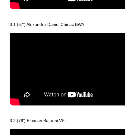
3:1 (67') Alexandru-Daniel Chiriac BWA
3:2 (79') Elbasan Bajrami VFL