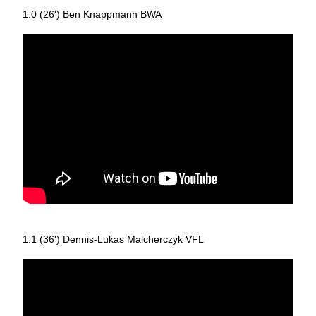
1:0 (26') Ben Knappmann BWA
1:1 (36') Dennis-Lukas Malcherczyk VFL