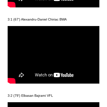
3:1 (67') Alexandru-Daniel Chiriac BWA
3:2 (79') Elbasan Bajrami VFL