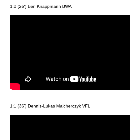
1:0 (26') Ben Knappmann BWA
1:1 (36') Dennis-Lukas Malcherczyk VFL