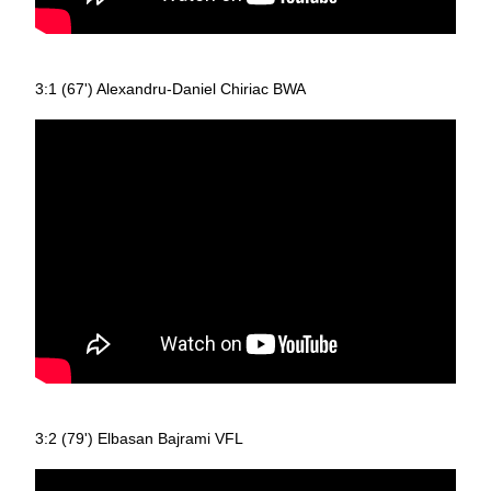
3:1 (67') Alexandru-Daniel Chiriac BWA
3:2 (79') Elbasan Bajrami VFL