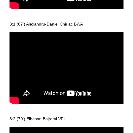
3:1 (67') Alexandru-Daniel Chiriac BWA
3:2 (79') Elbasan Bajrami VFL