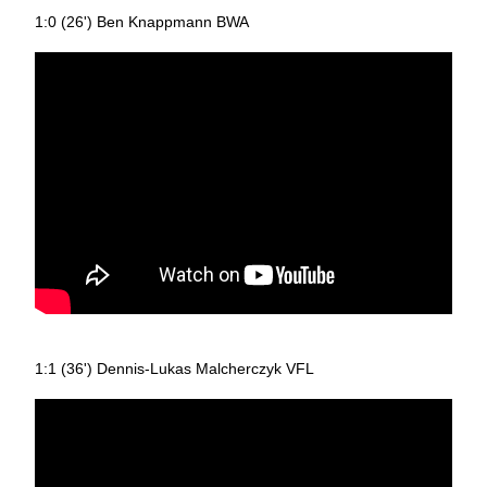
1:0 (26') Ben Knappmann BWA
1:1 (36') Dennis-Lukas Malcherczyk VFL