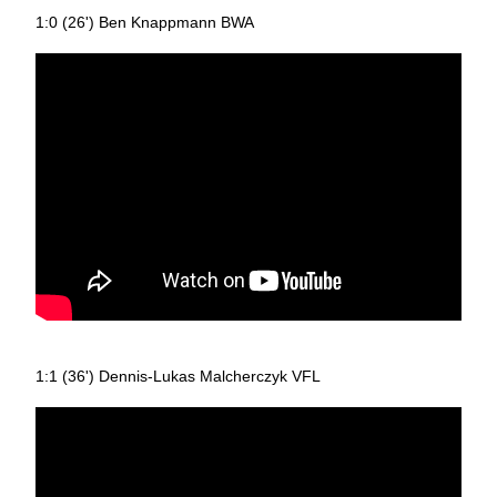
1:0 (26') Ben Knappmann BWA
1:1 (36') Dennis-Lukas Malcherczyk VFL