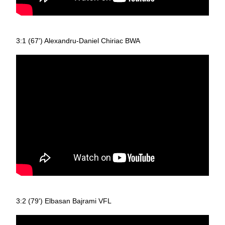
3:1 (67') Alexandru-Daniel Chiriac BWA
3:2 (79') Elbasan Bajrami VFL