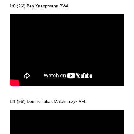
1:0 (26') Ben Knappmann BWA
1:1 (36') Dennis-Lukas Malcherczyk VFL