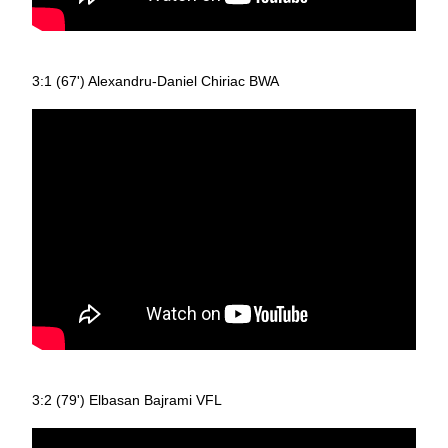
3:1 (67') Alexandru-Daniel Chiriac BWA
3:2 (79') Elbasan Bajrami VFL