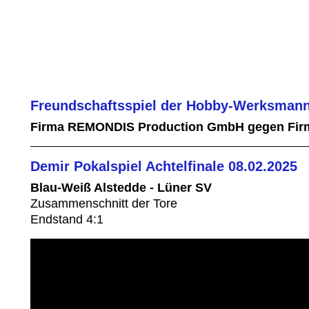
Freundschaftsspiel der Hobby-Werksmann
Firma REMONDIS Production GmbH gegen Fir
Demir Pokalspiel Achtelfinale 08.02.2025
Blau-Weiß Alstedde - Lüner SV
Zusammenschnitt der Tore
Endstand 4:1