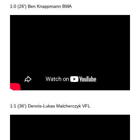
1:0 (26') Ben Knappmann BWA
1:1 (36') Dennis-Lukas Malcherczyk VFL