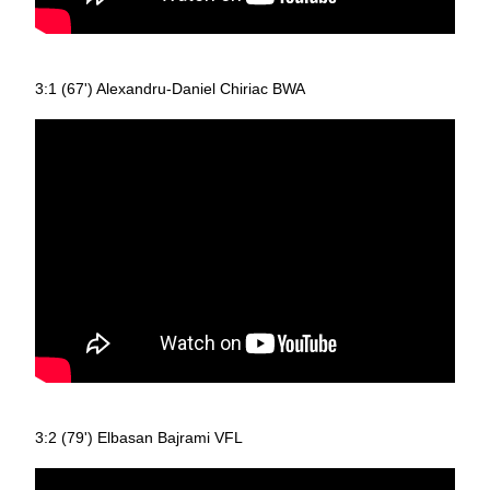
3:1 (67') Alexandru-Daniel Chiriac BWA
3:2 (79') Elbasan Bajrami VFL