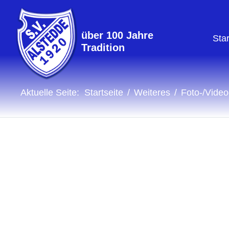
über 100 Jahre
Star
Tradition
Aktuelle Seite:
Startseite
Weiteres
Foto-/Video
Fotogalerie