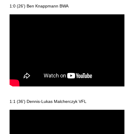
1:0 (26') Ben Knappmann BWA
1:1 (36') Dennis-Lukas Malcherczyk VFL