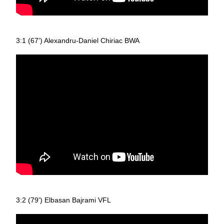
3:1 (67') Alexandru-Daniel Chiriac BWA
3:2 (79') Elbasan Bajrami VFL