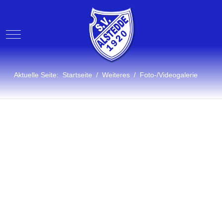
Mobile Menu Toggle
Aktuelle Seite:
Startseite
Weiteres
Foto-/Videogalerie
Fotogalerie