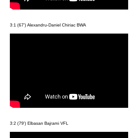
3:1 (67') Alexandru-Daniel Chiriac BWA
3:2 (79') Elbasan Bajrami VFL