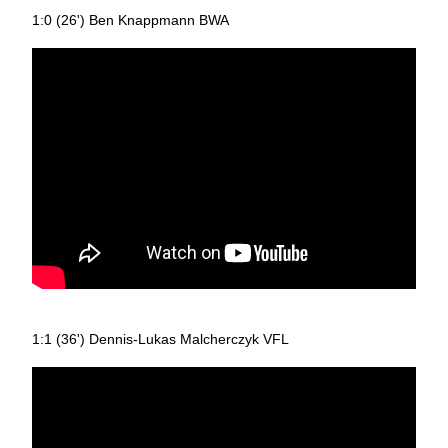
1:0 (26') Ben Knappmann BWA
1:1 (36') Dennis-Lukas Malcherczyk VFL