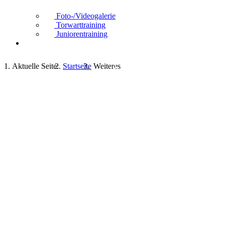
Foto-/Videogalerie
Torwarttraining
Juniorentraining
Aktuelle Seite:
Startseite
Weiteres
Foto-/Videogalerie
Fotogalerie