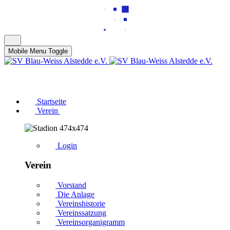
Mobile Menu Toggle
über 100 Jahre Tradition
Startseite
Verein
Login
Verein
Vorstand
Die Anlage
Vereinshistorie
Vereinssatzung
Vereinsorganigramm