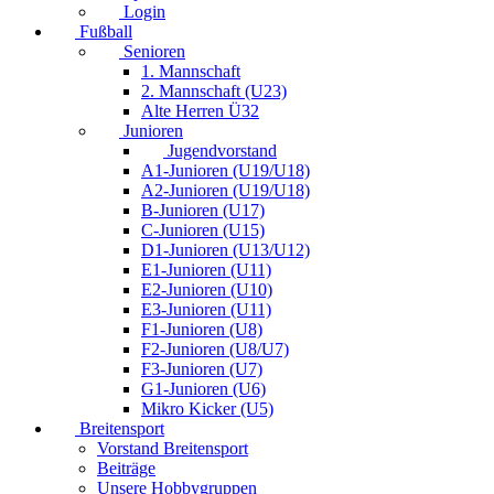
Login
Fußball
Senioren
1. Mannschaft
2. Mannschaft (U23)
Alte Herren Ü32
Junioren
Jugendvorstand
A1-Junioren (U19/U18)
A2-Junioren (U19/U18)
B-Junioren (U17)
C-Junioren (U15)
D1-Junioren (U13/U12)
E1-Junioren (U11)
E2-Junioren (U10)
E3-Junioren (U11)
F1-Junioren (U8)
F2-Junioren (U8/U7)
F3-Junioren (U7)
G1-Junioren (U6)
Mikro Kicker (U5)
Breitensport
Vorstand Breitensport
Beiträge
Unsere Hobbygruppen