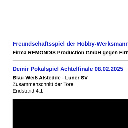
Freundschaftsspiel der Hobby-Werksmann
Firma REMONDIS Production GmbH gegen Fir
Demir Pokalspiel Achtelfinale 08.02.2025
Blau-Weiß Alstedde - Lüner SV
Zusammenschnitt der Tore
Endstand 4:1