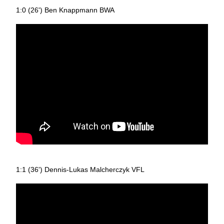
1:0 (26') Ben Knappmann BWA
1:1 (36') Dennis-Lukas Malcherczyk VFL