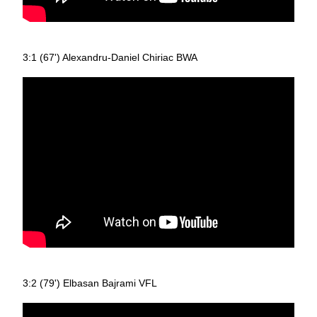
3:1 (67') Alexandru-Daniel Chiriac BWA
3:2 (79') Elbasan Bajrami VFL