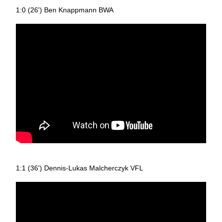
1:0 (26') Ben Knappmann BWA
1:1 (36') Dennis-Lukas Malcherczyk VFL