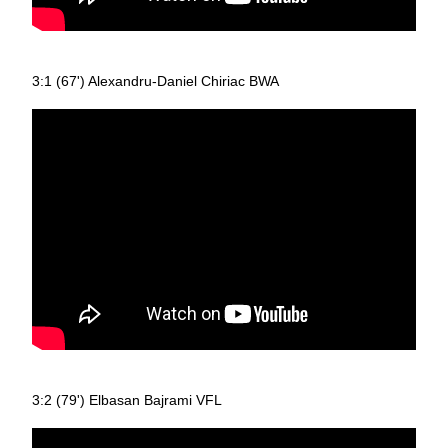
3:1 (67') Alexandru-Daniel Chiriac BWA
3:2 (79') Elbasan Bajrami VFL