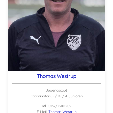
Thomas Westrup
Jugendscout
Koordinator C- / B- / A-Junioren
Tel.: 0157/33101209
E-Mail:
Thomas Westrup