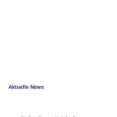
Unser Dorf
Unsere Leidenschaft
Unser Verein
Aktuelle News